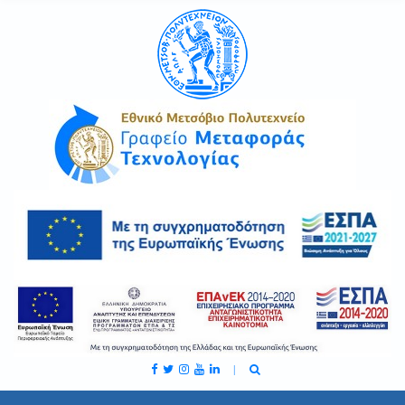
C
H
F
O
R
: