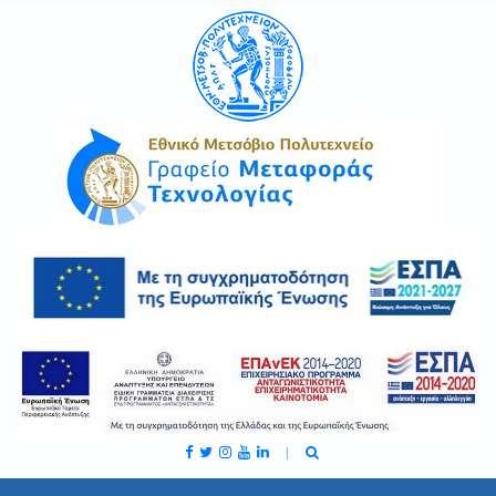
C
H
F
O
R
: