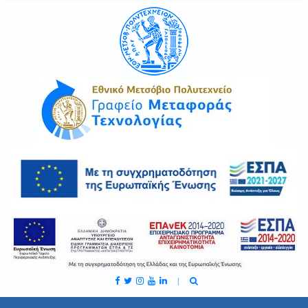
C
H
F
O
R
: