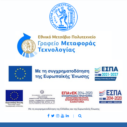
C
H
F
O
R
: