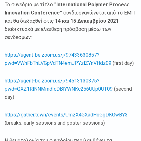
Το συνέδριο με τίτλο
“International Polymer Process
Innovation Conference”
συνδιοργανώνεται από το ΕΜΠ
και θα διεξαχθεί στις
14 και 15 Δεκεμβρίου 2021
διαδικτυακά με ελεύθερη πρόσβαση μέσω των
συνδέσμων:
https://ugent-be.zoom.us/j/97433630857?
pwd=VWhFbThLVGpVdTN4emJPYzlZYnVHdz09
(first day)
https://ugent-be.zoom.us/j/94513130375?
pwd=QXZ1RlNNMmdIcDBlYWNKc256UUp0UT09
(second
day)
https://gather.town/events/UmzX4GXadHoGgDKGwBY3
(breaks, early sessions and poster sessions)
Η θεματολογία του συνεδρίου περιλαμβάνει τα