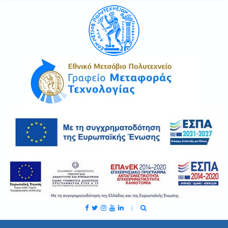
C
H
F
O
R
: