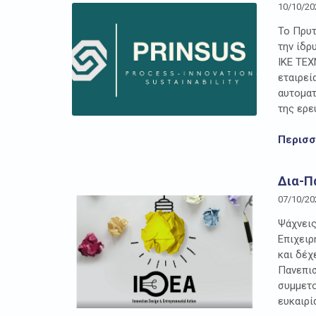
10/10/20
Το Πρυτ
την ίδρ
ΙΚΕ ΤΕΧ
εταιρεί
αυτοματ
της ερε
Περισ
Δια-Π
07/10/20
Ψάχνεις
Επιχειρ
και δέχ
Πανεπισ
συμμετο
ευκαιρί