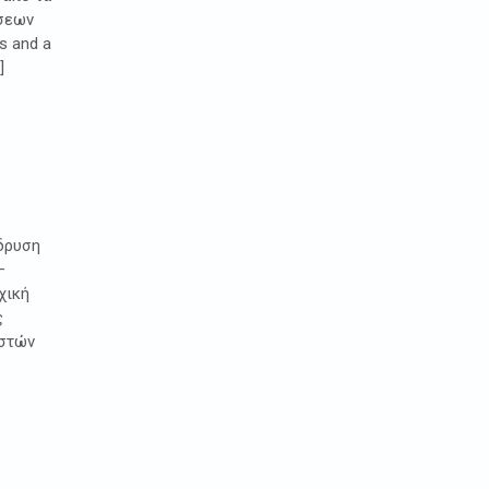
έσεων
s and a
]
ίδρυση
–
χική
ς
ιστών