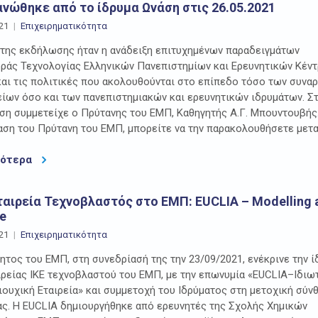
ανώθηκε από το ίδρυμα Ωνάση στις 26.05.2021
21
Επιχειρηματικότητα
της εκδήλωσης ήταν η ανάδειξη επιτυχημένων παραδειγμάτων
άς Τεχνολογίας Ελληνικών Πανεπιστημίων και Ερευνητικών Κέντ
αι τις πολιτικές που ακολουθούνται στο επίπεδο τόσο των συνα
ίων όσο και των πανεπιστημιακών και ερευνητικών ιδρυμάτων. Σ
η συμμετείχε ο Πρύτανης του ΕΜΠ, Καθηγητής Α.Γ. Μπουντουβής.
ση του Πρύτανη του ΕΜΠ, μπορείτε να την παρακολουθήσετε μετα
σότερα
ταιρεία Τεχνοβλαστός στο ΕΜΠ: EUCLIA – Modelling 
e
21
Επιχειρηματικότητα
ητος του ΕΜΠ, στη συνεδρίασή της την 23/09/2021, ενέκρινε την 
ιρείας ΙΚΕ τεχνοβλαστού του ΕΜΠ, με την επωνυμία «EUCLIA–Ιδιω
ουχική Εταιρεία» και συμμετοχή του Ιδρύματος στη μετοχική σύν
ας. Η EUCLIA δημιουργήθηκε από ερευνητές της Σχολής Χημικών