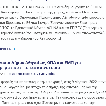
ΙΤΟΣ, ΟΠΑ, ΕΜΠ, ΑΘΗΝΑ & ΕΠΙΣΕΥ συν-δημιουργούν το “SCIENCE
Δύο κορυφαία Πανεπιστήμια της χώρας, το Εθνικό Μετσόβιο
νείο και το Οικονομικό Πανεπιστήμιο Αθηνών και τρία κορυφαία
ικά Ιδρύματα, το Εθνικό Κέντρο Έρευνας Φυσικών Επιστημών
ΤΟΣ, το Ερευνητικό Κέντρο ΑΘΗΝΑ και το ΕΠΙΣΕΥ (Ερευνητικό
τημιακό Ινστιτούτο Συστημάτων Επικοινωνιών και Υπολογιστών)
τουν για την ίδρυση του Κεντρικού […]
σότερα
γασία Δήμου Αθηναίων, ΟΠΑ και ΕΜΠ για
ιρηματικότητα και καινοτομία
22
Επιχειρηματικότητα
,
Συνεργασίες
ς φορείς συμπράττουν με την υπογραφή, στις 9 Μαρτίου 2022, πεν
ου συνεργασίας, με στόχο τη στήριξη της καινοτομίας και της
ηματικότητας στην πόλη. Ο Δήμος Αθηναίων θα παρέχει μεταξύ άλ
ία στον χώρο του Innovathens της Τεχνόπολης για τις δραστηριό
 Πανεπιστημίων που σχετίζονται με την καινοτομία και την