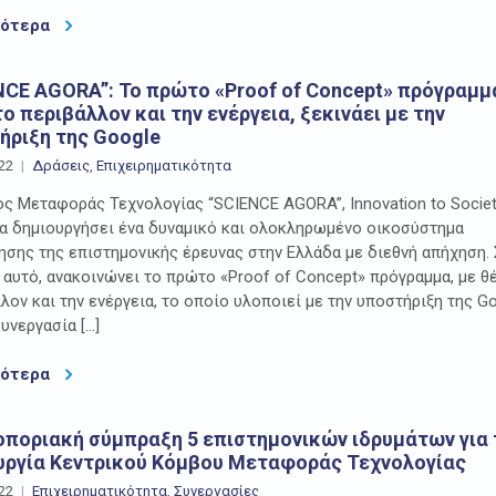
σότερα
NCE AGORA”: Το πρώτο «Proof of Concept» πρόγραμμα
ο περιβάλλον και την ενέργεια, ξεκινάει με την
ήριξη της Google
22
Δράσεις
,
Επιχειρηματικότητα
ς Μεταφοράς Τεχνολογίας “SCIENCE AGORA”, Innovation to Societ
α δημιουργήσει ένα δυναμικό και ολοκληρωμένο οικοσύστημα
ησης της επιστημονικής έρευνας στην Ελλάδα με διεθνή απήχηση.
 αυτό, ανακοινώνει το πρώτο «Proof of Concept» πρόγραμμα, με θ
λον και την ενέργεια, το οποίο υλοποιεί με την υποστήριξη της G
συνεργασία […]
σότερα
ποριακή σύμπραξη 5 επιστημονικών ιδρυμάτων για 
υργία Κεντρικού Κόμβου Μεταφοράς Τεχνολογίας
22
Επιχειρηματικότητα
,
Συνεργασίες