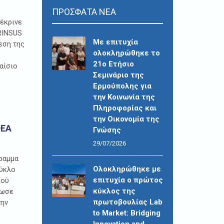
ΠΡΟΣΦΑΤΑ ΝΕΑ
νέκρινε
PRINSUS
Με επιτυχία
εση της
ολοκληρώθηκε το
21ο Ετήσιο
αίσιο
Σεμινάριο της
Ερμούπολης για
την Κοινωνία της
Πληροφορίας και
την Οικονομία της
DEA
Γνώσης
29/07/2026
ραμμα
Ολοκληρώθηκε με
κύκλο
επιτυχία ο πρώτος
κού
κύκλος της
λωσε
πρωτοβουλίας Lab
την
to Market: Bridging
Innovation and