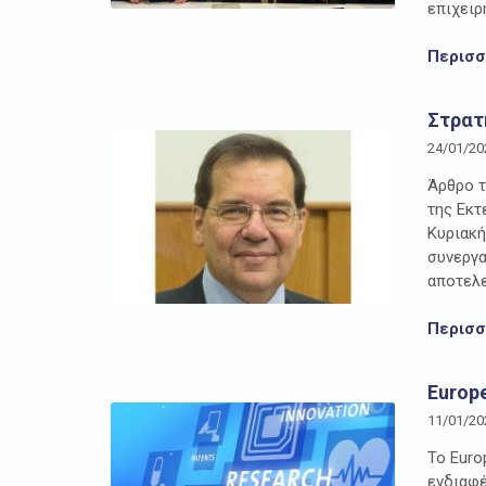
επιχειρ
Περισ
Στρατ
24/01/20
Άρθρο τ
της Εκτ
Κυριακή
συνεργα
αποτελε
Περισ
Europe
11/01/20
Το Εuro
ενδιαφέ