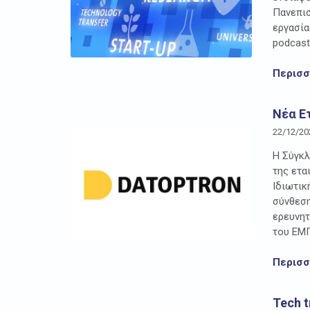
Πανεπισ
εργασία
podcast 
Περισ
Νέα Ε
22/12/20
Η Σύγκλ
της ετα
Ιδιωτικ
σύνθεση
ερευνη
του ΕΜΠ
Περισ
Tech t