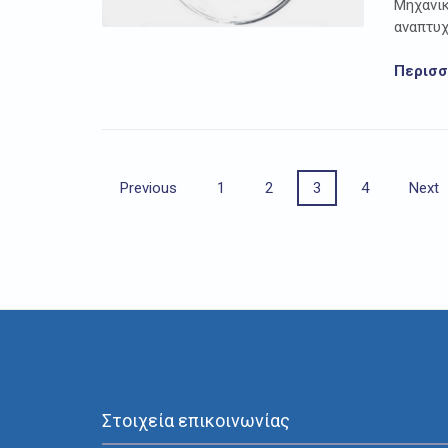
Μηχανικ
αναπτυχ
Περισ
Posts
Previous
1
2
3
4
Next
navigation
Στοιχεία επικοινωνίας