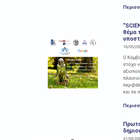
Περισ
“SCIE
θέμα τ
υποστ
16/05/20
Ο Κόμβο
στόχο ν
αξιοποί
πλαίσιο
περιβάλ
και σε 
Περισ
Πρωτο
δημιο
31/03/20