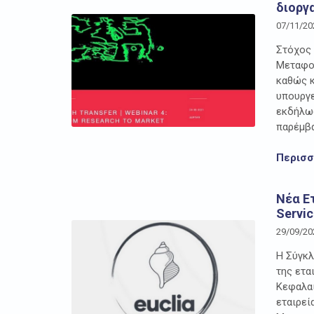
διοργ
07/11/20
Στόχος 
Μεταφορ
καθώς κ
υπουργε
εκδήλωσ
παρέμβα
Περισ
Νέα Ε
Servic
29/09/20
Η Σύγκλ
της ετα
Κεφαλαι
εταιρεί