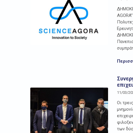
ΔΗΜΟΚΡ
AGORA” 
Πολυτεχ
Ερευνητ
ΔΗΜΟΚΡΙ
Πανεπισ
συμπράτ
Περισ
Συνερ
επιχε
11/03/20
Οι τρει
μνημονί
επιχειρ
φιλοξεν
των δύο