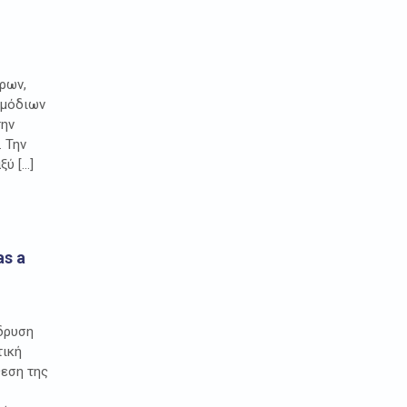
ρων,
ρμόδιων
την
 Την
ξύ […]
as a
ίδρυση
τική
θεση της