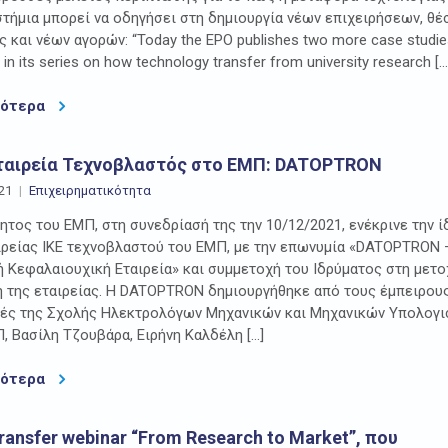
τήμια μπορεί να οδηγήσει στη δημιουργία νέων επιχειρήσεων, θ
ς και νέων αγορών: “Today the EPO publishes two more case studie
in its series on how technology transfer from university research […
σότερα
ταιρεία Τεχνοβλαστός στο ΕΜΠ: DATOPTRON
21
Επιχειρηματικότητα
ητος του ΕΜΠ, στη συνεδρίασή της την 10/12/2021, ενέκρινε την 
ιρείας ΙΚΕ τεχνοβλαστού του ΕΜΠ, με την επωνυμία «DATOPTRON 
ή Κεφαλαιουχική Εταιρεία» και συμμετοχή του Ιδρύματος στη μετο
 της εταιρείας. Η DATOPTRON δημιουργήθηκε από τους έμπειρου
τές της Σχολής Ηλεκτρολόγων Μηχανικών και Μηχανικών Υπολογ
, Βασίλη Τζουβάρα, Ειρήνη Καλδέλη […]
σότερα
ransfer webinar “From Research to Market”, που