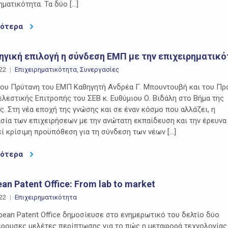
ηματικότητα. Τα δύο […]
σότερα
ηγική επιλογή η σύνδεση ΕΜΠ με την επιχειρηματικ
22
Επιχειρηματικότητα
,
Συνεργασίες
ου Πρύτανη του ΕΜΠ Καθηγητή Ανδρέα Γ. Μπουντουβή και του Π
ελεστικής Επιτροπής του ΣΕΒ κ. Ευθύμιου Ο. Βιδάλη στο Βήμα της
ς. Στη νέα εποχή της γνώσης και σε έναν κόσμο που αλλάζει, η
σία των επιχειρήσεων με την ανώτατη εκπαίδευση και την έρευνα
ί κρίσιμη προϋπόθεση για τη σύνδεση των νέων […]
σότερα
an Patent Office: From lab to market
22
Επιχειρηματικότητα
pean Ρatent Οffice δημοσίευσε στο ενημερωτικό του δελτίο δύο
ρουσες μελέτες περίπτωσης για το πώς η μεταφορά τεχνολογίας