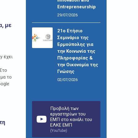
Entrepreneurship
29/07/2026
, με
21ο Ετήσιο
Σεμινάριο της
Ερμούπολης για
την Κοινωνία της
y έχει
Πληροφορίας &
την Οικονομία της
 Στο
Γνώσης
έμα το
02/07/2026
oogle
Προβολή των
εργαστηρίων του
ΕΜΠ στο κανάλι του
τη
ΕΛΚΕ ΕΜΠ
(YouTube)