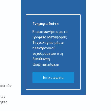
Ενημερωθείτε
Επικοινωνήστε με το
Γραφείο Μεταφοράς
Τεχνολογίας μέσω
ηλεκτρονικού
ταχυδρομείου στη
διεύθυνση
tto@mail.ntua.gr
Επικοινωνία
ταετούς
λων
τητες