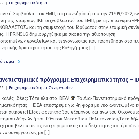
22
Επιχειρηματικότητα
ανικό Συμβούλιο του ΕΜΠ, στη συνεδρίασή του την 21/09/2022, ε
υση της εταιρείας ΙΚΕ τεχνοβλαστού του ΕΜΠ, με την επωνυμία «
ΝΟΒΛΑΣΤΟΣ» και τη συμμετοχή του Ιδρύματος στην εταιρική σύνθ
ας. Η PRINSUS δημιουργήθηκε με σκοπό την αξιοποίηση
οποιημένων εργαλείων και τεχνογνωσίας που παρήχθησαν στο πλ
υνητικής δραστηριότητας της Καθηγήτριας […]
σότερα
ανεπιστημιακό πρόγραμμα Επιχειρηματικότητας – I
22
Επιχειρηματικότητα
,
Συνεργασίες
 καλές ιδέες; Τότε έλα στο IDEA!
Το Δια-Πανεπιστημιακό πρόγ
ηματικότητας – IDEA επέστρεψε για 4η φορά με νέο ανανεωμένο 
εται αιτήσεις! Είσαι φοιτητής 3ου εξαμήνου και άνω του Οικονομι
τημίου Αθηνών ή του Εθνικού Μετσόβιου Πολυτεχνείου;Τότε δή
χή και βελτίωσε τις επιχειρηματικές σου δεξιότητες και άρπαξε 
α να συνεργαστείς με […]