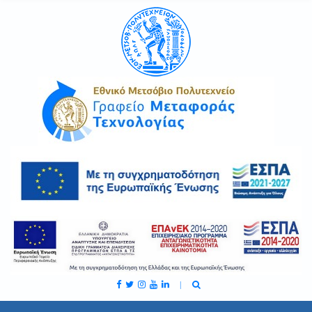
C
H
F
O
R
: