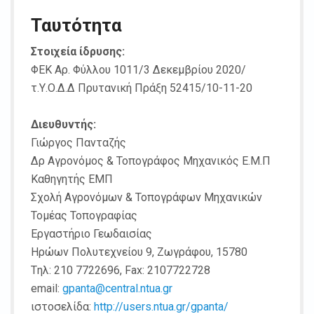
Ταυτότητα
Στοιχεία ίδρυσης:
ΦΕΚ Αρ. Φύλλου 1011/3 Δεκεμβρίου 2020/
τ.Υ.Ο.Δ.Δ Πρυτανική Πράξη 52415/10-11-20
Διευθυντής:
Γιώργος Πανταζής
Δρ Αγρονόμος & Τοπογράφος Μηχανικός Ε.Μ.Π
Καθηγητής ΕΜΠ
Σχολή Αγρονόμων & Τοπογράφων Μηχανικών
Τομέας Τοπογραφίας
Εργαστήριο Γεωδαισίας
Ηρώων Πολυτεχνείου 9, Ζωγράφου, 15780
Tηλ: 210 7722696, Fax: 2107722728
email:
gpanta@central.ntua.gr
ιστοσελίδα:
http://users.ntua.gr/gpanta/