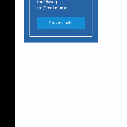
διεύθυνση
tto@mail.ntua.gr
Επικοινωνία