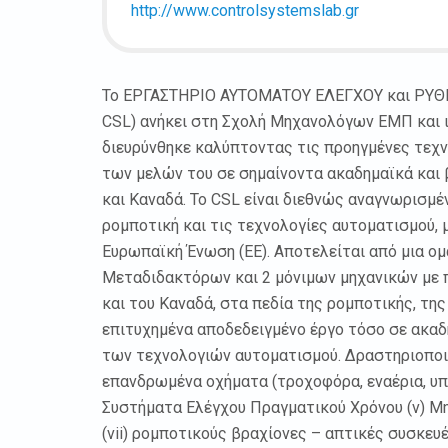
http://www.controlsystemslab.gr
Το ΕΡΓΑΣΤΗΡΙΟ ΑΥΤΟΜΑΤΟΥ ΕΛΕΓΧΟΥ και ΡΥΘΜ
CSL) ανήκει στη Σχολή Μηχανολόγων ΕΜΠ και ι
διευρύνθηκε καλύπτοντας τις προηγμένες τεχ
των μελών του σε σημαίνοντα ακαδημαϊκά και
και Καναδά. Το CSL είναι διεθνώς αναγνωρισμέ
ρομποτική και τις τεχνολογίες αυτοματισμού, μ
Ευρωπαϊκή Ένωση (ΕΕ). Αποτελείται από μια ομ
Μεταδιδακτόρων και 2 μόνιμων μηχανικών με 
και του Καναδά, στα πεδία της ρομποτικής, τη
επιτυχημένα αποδεδειγμένο έργο τόσο σε ακαδ
των τεχνολογιών αυτοματισμού. Δραστηριοποιε
επανδρωμένα οχήματα (τροχοφόρα, εναέρια, υποβρ
Συστήματα Ελέγχου Πραγματικού Χρόνου (v) Μ
(vii) ρομποτικούς βραχίονες – απτικές συσκευ