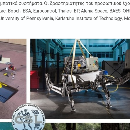
-ρομποτικά συστήματα. Οι δραστηριότητες του προσωπικού έχ
 Bosch, ESA, Eurocontrol, Thales, BP, Alenia Space, BAES, OH
niversity of Pennsylvania, Karlsruhe Institute of Technology, Mc