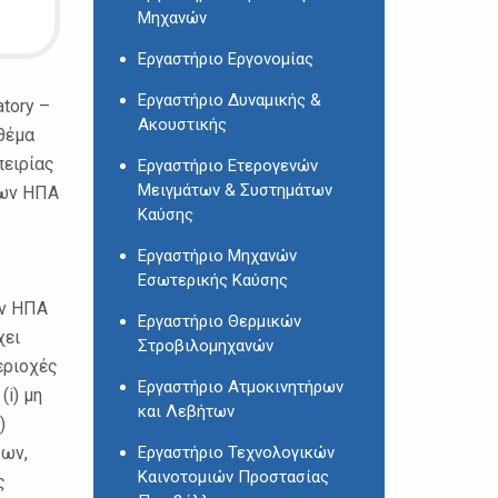
Μηχανών
Εργαστήριο Εργονομίας
Εργαστήριο Δυναμικής &
tory –
Ακουστικής
θέμα
πειρίας
Εργαστήριο Ετερογενών
Μειγμάτων & Συστημάτων
των ΗΠΑ
Καύσης
Εργαστήριο Μηχανών
Εσωτερικής Καύσης
ων ΗΠΑ
Εργαστήριο Θερμικών
χει
Στροβιλομηχανών
εριοχές
Εργαστήριο Ατμοκινητήρων
i) μη
και Λεβήτων
)
ρων,
Εργαστήριο Τεχνολογικών
Καινοτομιών Προστασίας
ς