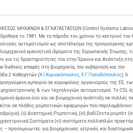
ΙΣΕΩΣ ΜΗΧΑΝΩΝ & ΕΓΚΑΤΑΣΤΑΣΕΩΝ (Control Systems Labora
δρύθηκε το 1981. Με τη πάροδο του χρόνου το κεντρικό του 
νολογίες αυτοματισμού ως αποτέλεσμα της προηγούμενης εμ
 βιομηχανικά ερευνητικά ιδρύματα της Ευρωπαϊκής Ένωσης, 
νο για τις δραστηριότητες του στην Έρευνα και Ανάπτυξη στη
ε διεθνείς επαφές στη βιομηχανία, την κυβέρνηση και την
άδα 2 Καθηγητών (
Κ.Ι.Κυριακόπουλος
,
Ε.Γ.Παπαδόπουλος
), 6
προηγούμενη εμπειρία σε κορυφαίους οργανισμούς της ΕΕ, τ
ς μηχανοτρονικής & των τεχνολογιών αυτοματισμού. Tο CSL έ
ημαϊκή έρευνα όσο και σε βιομηχανική ανάπτυξη σε πολλές π
ίται σε πλήθος ρομποτικών εφαρμογών που περιλαμβάνουν: (
ύχια), (ii) Διαστημική Ρομποτική, (iii) βαδίζοντα ρομπότ (iv
ηχανοτρονικά Συστήματα (vi) συστήματα πολλαπλών πρακτό
ές – προσομοιωτές για βιομηχανικές ιατρικές και διαστημικέ