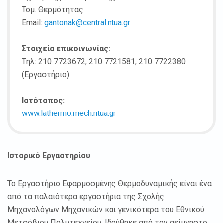
Τομ. Θερμότητας
Email:
gantonak@central.ntua.gr
Στοιχεία επικοινωνίας:
Tηλ: 210 7723672, 210 7721581, 210 7722380
(Εργαστήριο)
Ιστότοπος:
www.lathermo.mech.ntua.gr
Ιστορικό Εργαστηρίου
Το Εργαστήριο Εφαρμοσμένης Θερμοδυναμικής είναι ένα
από τα παλαιότερα εργαστήρια της Σχολής
Μηχανολόγων Μηχανικών και γενικότερα του Εθνικού
Μετσόβιου Πολυτεχνείου. Ιδρύθηκε από τον αείμνηστο