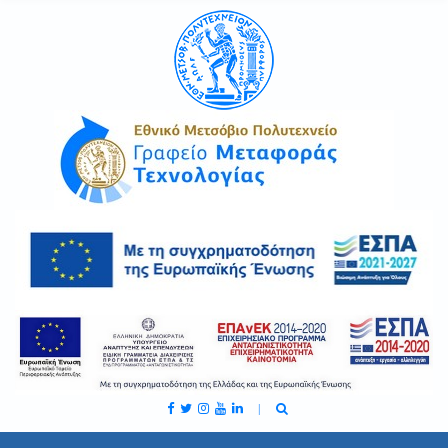
C
H
F
O
R
: