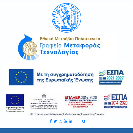
C
H
F
O
R
: