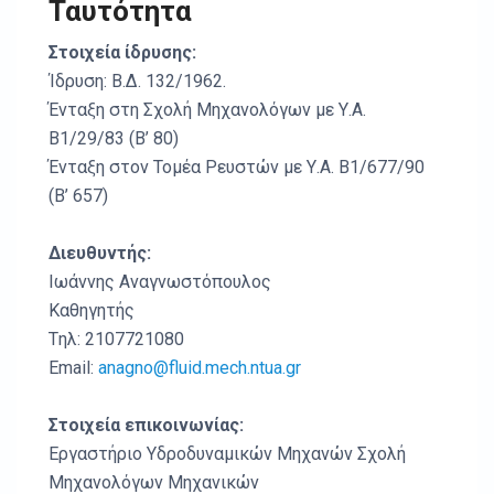
Ταυτότητα
Στοιχεία ίδρυσης:
Ίδρυση: Β.Δ. 132/1962.
Ένταξη στη Σχολή Μηχανολόγων με Υ.Α.
Β1/29/83 (Β’ 80)
Ένταξη στον Τομέα Ρευστών με Υ.Α. Β1/677/90
(Β’ 657)
Διευθυντής:
Ιωάννης Αναγνωστόπουλος
Καθηγητής
Tηλ: 2107721080
Email:
anagno@fluid.mech.ntua.gr
Στοιχεία επικοινωνίας:
Εργαστήριο Υδροδυναμικών Μηχανών Σχολή
Μηχανολόγων Μηχανικών