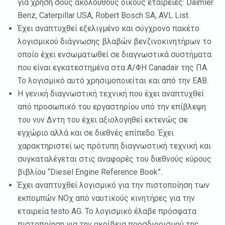
για χρήση σους ακόλουθους οίκους εταιρείες: Daimler
Benz, Caterpillar USA, Robert Bosch SA, AVL List.
Έχει αναπτυχθεί εξελιγμένο και σύγχρονο πακέτο
λογισμικού διάγνωσης βλαβών βενζινοκινητήρων το
οποίο έχει ενσωματωθεί σε διαγνωστικά συστήματα
που είναι εγκατεστημένα στα Α/ΦΗ Canadair της ΠΑ.
Το λογισμικό αυτό χρησιμοποιείται και από την ΕΑΒ.
Η γενική διαγνωστική τεχνική που έχει αναπτυχθεί
από προσωπικό του εργαστηρίου υπό την επίβλεψη
του νυν Δντη του έχει αξιολογηθεί εκτενώς σε
εγχώριο αλλά και σε διεθνές επίπεδο. Έχει
χαρακτηριστεί ως πρότυπη διαγνωστική τεχνική και
συγκαταλέγεται στις αναφορές του διεθνούς κύρους
βιβλίου “Diesel Engine Reference Book”.
Έχει αναπτυχθεί λογισμικό για την πιστοποίηση των
εκπομπών ΝΟχ από ναυτικούς κινητήρες για την
εταιρεία testo AG. Το λογισμικό έλαβε πρόσφατα
πιστοποίηση για την ακρίβεια προσδιορισμού της