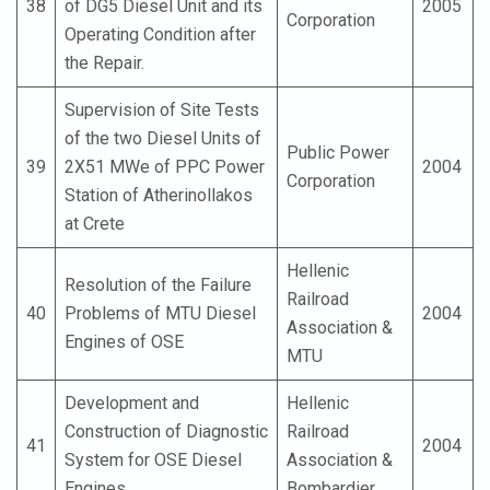
38
of DG5 Diesel Unit and its
2005
Corporation
Operating Condition after
the Repair.
Supervision of Site Tests
of the two Diesel Units of
Public Power
39
2X51 MWe of PPC Power
2004
Corporation
Station of Atherinollakos
at Crete
Hellenic
Resolution of the Failure
Railroad
40
Problems of MTU Diesel
2004
Association &
Engines of OSE
MTU
Development and
Hellenic
Construction of Diagnostic
Railroad
41
2004
System for OSE Diesel
Association &
Engines
Bombardier