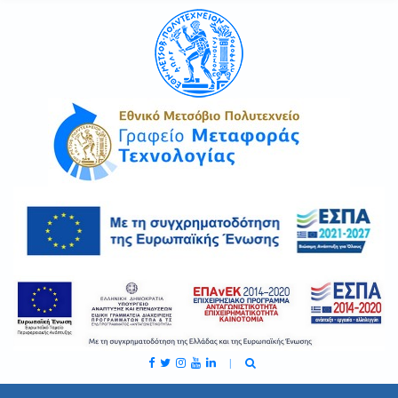
C
H
F
O
R
: