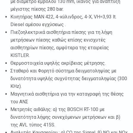
με διάμετρο εμβόλου 130 mm, ικανός για ανάπτυξη
μέγιστης πίεσης 280 bar.
Κινητήρας MAN 422, 4-κύλινδρος, 4-Χ, VH=3,93 lt.
Diesel αμέσου εγχύσεως .
Πιεζοηλεκτρικά αισθητήρια πίεσης για τη λήψη
μετρήσεων πίεσης καθώς επίσης ενισχυτές
αισθητηρίων πίεσης, αμφότερα της εταιρείας
KISTLER.
Θερμοστοιχεία υψηλής ακρίβειας μέτρησης.
Σταθερό και Φορητό σύστημα δειγματοληψίας με
δυνατότητα υψηλής συχνότητας δειγματοληψίας (300
KHz).
Μαγνητικά αισθητήρια για την καταγραφή της θέσης
του ΑΝΣ
Μετρητές αιθάλης: α) της BOSCH RT-100 με
δυνατότητα λήψης συνεχόμενων μετρήσεων και β)
της AVL τύπος 415S.
Αναλυτές Καυσαερίου : α) CO της Signal, β) NO και ΝΟx